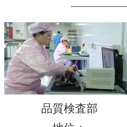
ジ
オ
ー
ア
イ
品質検査部
イ