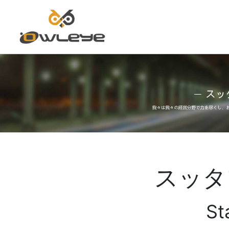
ホ
ー
ム
スッタ
ペ
ー
St