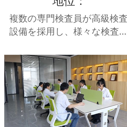
地位：
に
複数の専門検査員が高級検
つ
設備を採用し、様々な検査
い
行い、品質が保障されるこ
て
ができます。
製
品