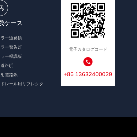
践ケース
ーラー道路鋲
ーラー警告灯
電子カタログコード
ーラー標識板
D道路鋲
+86 13632400029
反射道路鋲
ードレール用リフレクタ