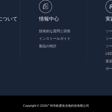
について
情報中心
実
技術的な質問と回答
ソ
インストールガイド
ソ
製品の特許
ソ
LE
て
逆
ガ
Copyright © 2026
广州市欧爱依光电科技有限公司