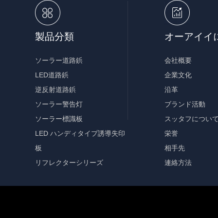
製品分類
オーアイイ
ソーラー道路鋲
会社概要
LED道路鋲
企業文化
逆反射道路鋲
沿革
ソーラー警告灯
ブランド活動
ソーラー標識板
スッタフについ
LED ハンディタイプ誘導失印
栄誉
板
相手先
リフレクターシリーズ
連絡方法