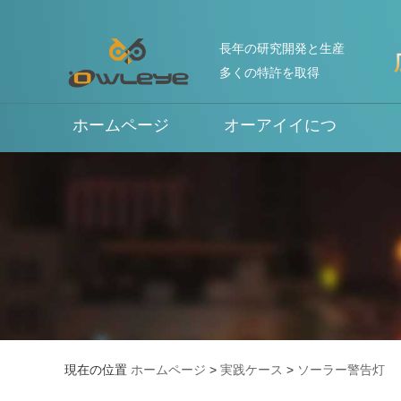
長年の研究開発と生産
多くの特許を取得
ホームページ
オーアイイにつ
いて
現在の位置
ホームページ
>
実践ケース
>
ソーラー警告灯