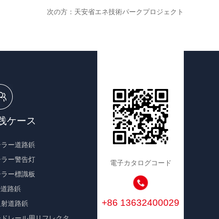
次の方：天安省エネ技術パークプロジェクト
践ケース
ーラー道路鋲
ーラー警告灯
電子カタログコード
ーラー標識板
D道路鋲
+86 13632400029
反射道路鋲
ードレール用リフレクタ