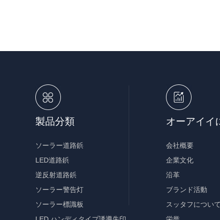
製品分類
オーアイイ
ソーラー道路鋲
会社概要
LED道路鋲
企業文化
逆反射道路鋲
沿革
ソーラー警告灯
ブランド活動
ソーラー標識板
スッタフについ
LED ハンディタイプ誘導失印
栄誉