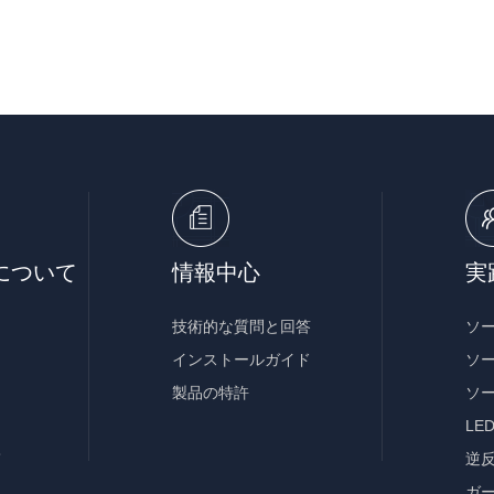
について
情報中心
実
技術的な質問と回答
ソ
インストールガイド
ソ
製品の特許
ソ
LE
て
逆
ガ