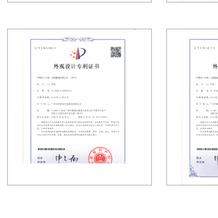
中
心
実
践
ケ
ー
ス