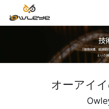
ホ
ー
ム
オーアイイ
ペ
ー
Owle