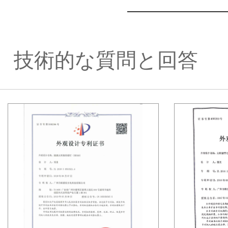
ジ
技術的な質問と回答
オ
ー
ア
イ
イ