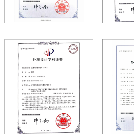
に
つ
い
て
製
品